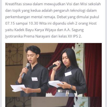
Kreatifitas siswa dalam mewujudkan Visi dan Misi sekolah
dan topik yang kedua adalah pengaruh teknologi dalam
perkembangan mental remaja. Debat yang dimulai pukul
07.15 sampai 10.30 Wita ini dipandu oleh 2 orang Host
yaitu Kadek Bayu Karya Wijaya dan A.A. Sagung
Jyotiranika Prema Narayani dari kelas XII IPS 2.