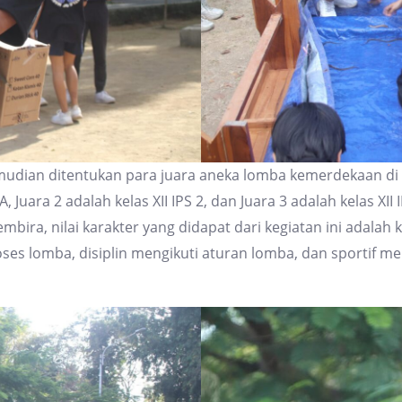
kemudian ditentukan para juara aneka lomba kemerdekaan d
A, Juara 2 adalah kelas XII IPS 2, dan Juara 3 adalah kelas XII
mbira, nilai karakter yang didapat dari kegiatan ini adalah
oses lomba, disiplin mengikuti aturan lomba, dan sportif 