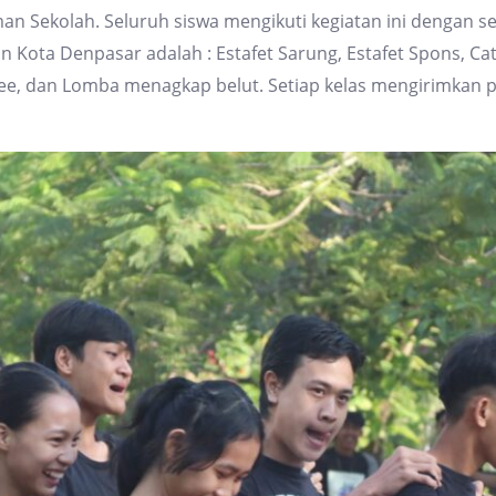
n Sekolah. Seluruh siswa mengikuti kegiatan ini dengan 
ota Denpasar adalah : Estafet Sarung, Estafet Spons, Cater 
 Bee, dan Lomba menagkap belut. Setiap kelas mengirimkan