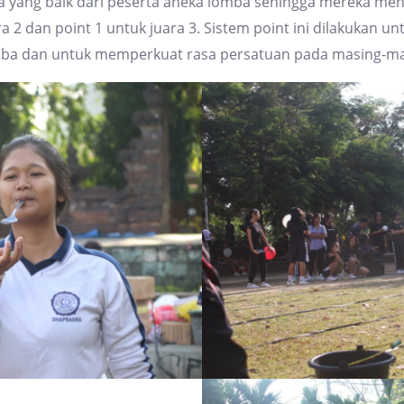
yang baik dari peserta aneka lomba sehingga mereka mend
uara 2 dan point 1 untuk juara 3. Sistem point ini dilakukan 
mba dan untuk memperkuat rasa persatuan pada masing-mas