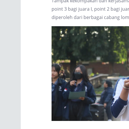
Tampak kekompakan dan kerjasama 
point 3 bagi juara I, point 2 bagi j
diperoleh dari berbagai cabang lo