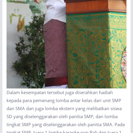
Dalam kesempatan tersebut juga diserahkan hadiah
kepada para pemenang lomba antar kelas dari unit SMP
dan SMA dan juga lomba ekstern yang melibatkan siswa
SD yang diselenggarakan oleh panitia SMP, dan lomba
tingkat SMP yang diselenggarakan oleh panitia SMA. Pada
tingkat SMP, Juara 1 lomba karaoke pop Bali dan Juara 1