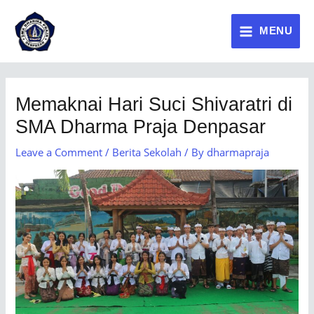
MENU
Memaknai Hari Suci Shivaratri di
SMA Dharma Praja Denpasar
Leave a Comment
/
Berita Sekolah
/ By
dharmapraja