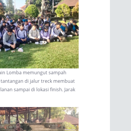
elain Lomba memungut sampah
i tantangan di jalur treck membuat
an sampai di lokasi finish. Jarak