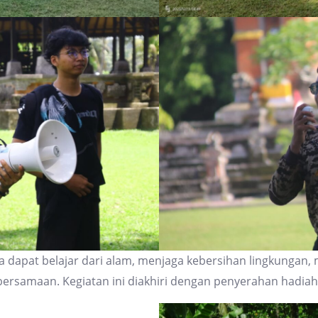
swa dapat belajar dari alam, menjaga kebersihan lingkungan,
ersamaan. Kegiatan ini diakhiri dengan penyerahan hadia