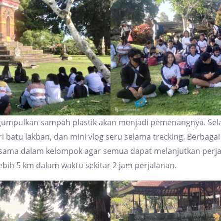
gumpulkan sampah plastik akan menjadi pemenangnya. S
i batu lakban, dan mini vlog seru selama trecking. Berbaga
ama dalam kelompok agar semua dapat melanjutkan perjalan
lebih 5 km dalam waktu sekitar 2 jam perjalanan.