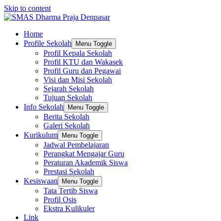
Skip to content
Home
Profile Sekolah
Menu Toggle
Profil Kepala Sekolah
Profil KTU dan Wakasek
Profil Guru dan Pegawai
Visi dan Misi Sekolah
Sejarah Sekolah
Tujuan Sekolah
Info Sekolah
Menu Toggle
Berita Sekolah
Galeri Sekolah
Kurikulum
Menu Toggle
Jadwal Pembelajaran
Perangkat Mengajar Guru
Peraturan Akademik Siswa
Prestasi Sekolah
Kesiswaan
Menu Toggle
Tata Tertib Siswa
Profil Osis
Ekstra Kulikuler
Link