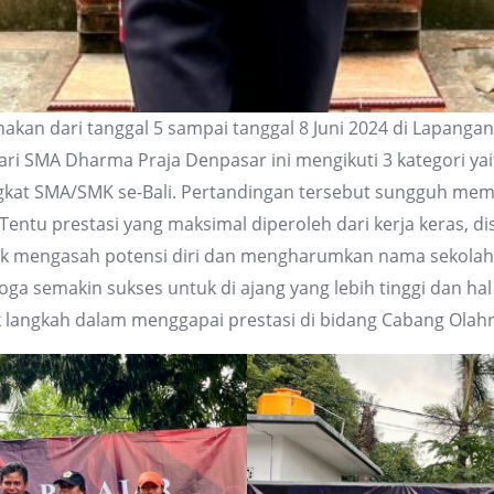
sanakan dari tanggal 5 sampai tanggal 8 Juni 2024 di Lapan
ri SMA Dharma Praja Denpasar ini mengikuti 3 kategori yait
 tingkat SMA/SMK se-Bali. Pertandingan tersebut sungguh m
 Tentu prestasi yang maksimal diperoleh dari kerja keras, d
k mengasah potensi diri dan mengharumkan nama sekolah. 
moga semakin sukses untuk di ajang yang lebih tinggi dan hal
ak langkah dalam menggapai prestasi di bidang Cabang Olahr