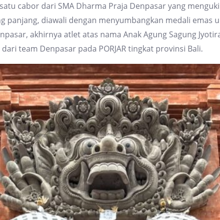
ah satu cabor dari SMA Dharma Praja Denpasar yang mengukir
yang panjang, diawali dengan menyumbangkan medali emas
npasar, akhirnya atlet atas nama Anak Agung Sagung Jyotira
 dari team Denpasar pada PORJAR tingkat provinsi Bali.