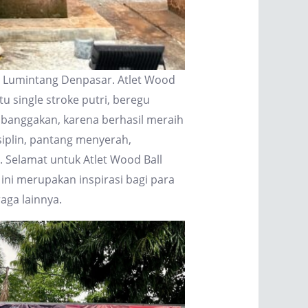
gan Lumintang Denpasar. Atlet Wood
u single stroke putri, beregu
embanggakan, karena berhasil meraih
isiplin, pantang menyerah,
Selamat untuk Atlet Wood Ball
 ini merupakan inspirasi bagi para
aga lainnya.