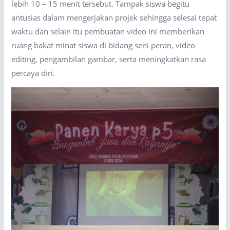
lebih 10 – 15 menit tersebut. Tampak siswa begitu
antusias dalam mengerjakan projek sehingga selesai tepat
waktu dan selain itu pembuatan video ini memberikan
ruang bakat minat siswa di bidang seni peran, video
editing, pengambilan gambar, serta meningkatkan rasa
percaya diri.