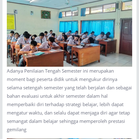
Adanya Penilaian Tengah Semester ini merupakan
moment bagi peserta didik untuk mengukur dirinya
selama setengah semester yang telah berjalan dan sebagai
bahan evaluasi untuk akhir semester dalam hal
memperbaiki diri terhadap strategi belajar, lebih dapat
mengatur waktu, dan selalu dapat menjaga diri agar tetap
semangat dalam belajar sehingga memperoleh prestasi
gemilang