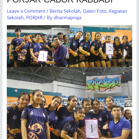
Leave a Comment
/
Berita Sekolah
,
Galeri Foto
,
Kegiatan
Sekolah
,
PORJAR
/ By
dharmapraja