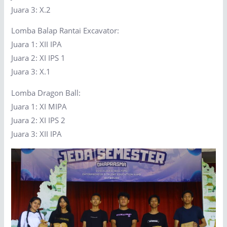
Juara 3: X.2
Lomba Balap Rantai Excavator:
Juara 1: XII IPA
Juara 2: XI IPS 1
Juara 3: X.1
Lomba Dragon Ball:
Juara 1: XI MIPA
Juara 2: XI IPS 2
Juara 3: XII IPA