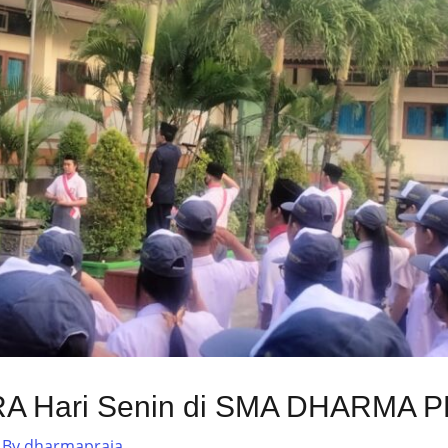
 Hari Senin di SMA DHARMA 
 By
dharmapraja