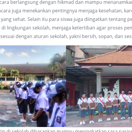
upacara berlangsung dengan hikmad dan mampu menanamkan
cara juga menekankan pentingnya menjaga kesehatan, kare
yang sehat. Selain itu para siswa juga diingatkan tentang 
a di lingkungan sekolah, menjaga ketertiban agar proses p
esuai dengan aturan sekolah, yakni bersih, sopan, dan ses
in di sekolah diharapkan mampu meningkatkan rasa nasiona