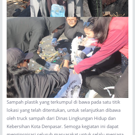
Sampah plastik yang terkumpul di bawa pada satu titik
lokasi yang telah ditentukan, untuk selanjutkan dibawa
oleh truck sampah dari Dinas Lingkungan Hidup dan
Kebersihan Kota Denpasar. Semoga kegiatan ini dapat
menginspirasi seluruh masyarakat untuk selalu menjaga